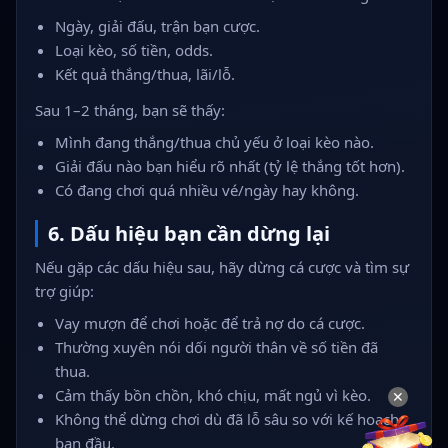
Ngày, giải đấu, trận bạn cược.
Loại kèo, số tiền, odds.
Kết quả thắng/thua, lãi/lỗ.
Sau 1–2 tháng, bạn sẽ thấy:
Mình đang thắng/thua chủ yếu ở loại kèo nào.
Giải đấu nào bạn hiểu rõ nhất (tỷ lệ thắng tốt hơn).
Có đang chơi quá nhiều vé/ngày hay không.
6. Dấu hiệu bạn cần dừng lại
Nếu gặp các dấu hiệu sau, hãy dừng cá cược và tìm sự
trợ giúp:
Vay mượn để chơi hoặc để trả nợ do cá cược.
Thường xuyên nói dối người thân về số tiền đã
thua.
Cảm thấy bồn chồn, khó chịu, mất ngủ vì kèo.
✕
Không thể dừng chơi dù đã lỗ sâu so với kế hoạch
ban đầu.