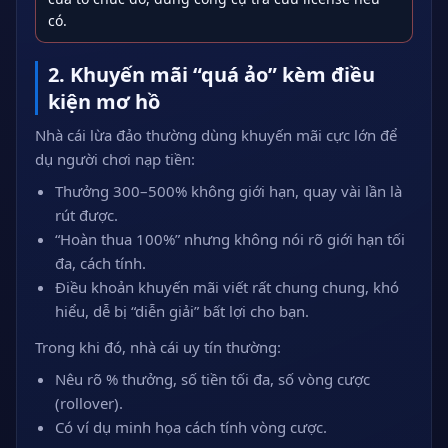
có.
2. Khuyến mãi “quá ảo” kèm điều
kiện mơ hồ
Nhà cái lừa đảo thường dùng khuyến mãi cực lớn để
dụ người chơi nạp tiền:
Thưởng 300–500% không giới hạn, quay vài lần là
rút được.
“Hoàn thua 100%” nhưng không nói rõ giới hạn tối
đa, cách tính.
Điều khoản khuyến mãi viết rất chung chung, khó
hiểu, dễ bị “diễn giải” bất lợi cho bạn.
Trong khi đó, nhà cái uy tín thường:
Nêu rõ % thưởng, số tiền tối đa, số vòng cược
(rollover).
Có ví dụ minh họa cách tính vòng cược.