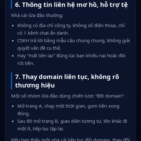
6. Thông tin liên hệ mơ hồ, hỗ trợ tệ
Nhà cái lừa đảo thường:
Không có địa chỉ công ty, không số điện thoại, chỉ
có 1 kênh chat ẩn danh.
CSKH trả lời bằng mẫu câu chung chung, không giải
quyết vấn đề cụ thể.
Hay “mất liên lạc” đúng lúc bạn khiếu nại hoặc đòi
rút tiền.
7. Thay domain liên tục, không rõ
thương hiệu
Một số nhóm lừa đảo dùng chiến lược “đốt domain”:
Mở trang A, chạy một thời gian, gom tiền xong
đóng.
Sau đó mở trang B, giao diện tương tự, tên khác đi
một ít, tiếp tục lặp lại.
Nếu bạn thấy một nhà cái liên tục đổi domain, thay đổi