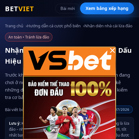
BET
VIET
Xem bảng xếp hạng
Bài mới
Trang chủ
Hướng dẫn cá cược phổ biến
Nhận diện nhà cái lừa đảo
An toàn • Tránh lừa đảo
×
Nhận Diện Nhà Cái Lừa Đảo – 10 Dấu
Hiệu Cần Tránh Ngay
Trước khi nghĩ tới kèo ngon, bạn cần chắc chắn mình đang
chơi ở nơi không “ôm” tiền của bạn. Bài viết này liệt kê
những dấu hiệu dễ thấy của nhà cái lừa đảo và cách kiểm
tra cơ bản để hạn chế rủi ro.
Bài viết bởi
Đội ngũ Betting Research VN
CẬP NHẬT: 01/07/2026
Lưu ý:
Không phải nhà cái nào có 1–2 phàn nàn trên mạng cũng là lừa
đảo – nhưng nếu hội tụ nhiều dấu hiệu trong danh sách bên dưới, tốt
nhất bạn nên
tránh xa ngay
và chuyển sang những thương hiệu được