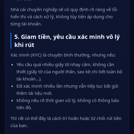
Nhà cái chuyên nghiệp sẽ có quy định rõ ràng về lỗi
hiển thị và cách xử lý, không tùy tiện áp dụng cho
từng tài khoản.
5. Giam tiền, yêu cầu xác minh vô lý
khi rút
Xác minh (KYC) là chuyện bình thường, nhưng nếu:
Yêu cầu quá nhiều giấy tờ nhạy cảm, không cần
thiết (giấy tờ của người thân, sao kê chi tiết toàn bộ
tài khoản…).
Đã xác minh nhiều lần nhưng vẫn tiếp tục bắt gửi
thêm tài liệu mới.
Không nêu rõ thời gian xử lý, không có thông báo
tiến độ.
Thì rất có thể đây là cách trì hoãn hoặc từ chối rút tiền
của bạn.