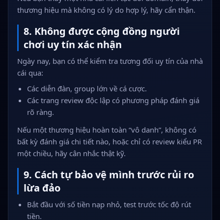
thương hiệu mà không có lý do hợp lý, hãy cẩn thận.
8. Không được cộng đồng người
chơi uy tín xác nhận
Ngày nay, bạn có thể kiểm tra tương đối uy tín của nhà
cái qua:
Các diễn đàn, group lớn về cá cược.
Các trang review độc lập có phương pháp đánh giá
rõ ràng.
Nếu một thương hiệu hoàn toàn “vô danh”, không có
bất kỳ đánh giá chi tiết nào, hoặc chỉ có review kiểu PR
một chiều, hãy cân nhắc thật kỹ.
9. Cách tự bảo vệ mình trước rủi ro
lừa đảo
Bắt đầu với số tiền nạp nhỏ, test trước tốc độ rút
tiền.