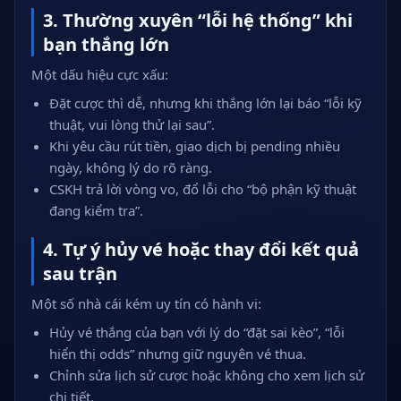
3. Thường xuyên “lỗi hệ thống” khi
bạn thắng lớn
Một dấu hiệu cực xấu:
Đặt cược thì dễ, nhưng khi thắng lớn lại báo “lỗi kỹ
thuật, vui lòng thử lại sau”.
Khi yêu cầu rút tiền, giao dịch bị pending nhiều
ngày, không lý do rõ ràng.
CSKH trả lời vòng vo, đổ lỗi cho “bộ phận kỹ thuật
đang kiểm tra”.
4. Tự ý hủy vé hoặc thay đổi kết quả
sau trận
Một số nhà cái kém uy tín có hành vi:
Hủy vé thắng của bạn với lý do “đặt sai kèo”, “lỗi
hiển thị odds” nhưng giữ nguyên vé thua.
Chỉnh sửa lịch sử cược hoặc không cho xem lịch sử
chi tiết.